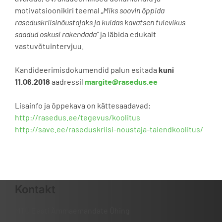
motivatsioonikiri teemal
„Miks soovin õppida
raseduskriisinõustajaks ja kuidas kavatsen tulevikus
saadud oskusi rakendada”
ja läbida edukalt
vastuvõtuintervjuu.
Kandideerimisdokumendid palun esitada
kuni
11.06.2018
aadressil
margite@rasedus.ee
Lisainfo ja õppekava on kättesaadavad:
http://rasedus.ee/tegevus/
koolitus
http://save.ee/raseduskriisi-
noustaja-taiendkoolitus/
Kontakt
MTÜ Eesti Ämmaemandate Ühing