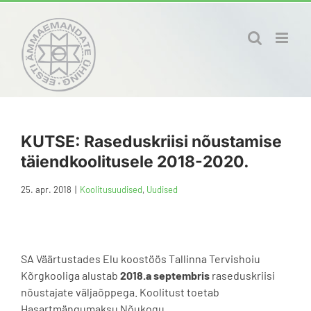
Skip
to
content
KUTSE: Raseduskriisi nõustamise
täiendkoolitusele 2018-2020.
25. apr. 2018
|
Koolitusuudised
,
Uudised
SA Väärtustades Elu koostöös Tallinna Tervishoiu
Kõrgkooliga alustab
2018.a septembris
raseduskriisi
nõustajate väljaõppega. Koolitust toetab
Hasartmängumaksu Nõukogu.