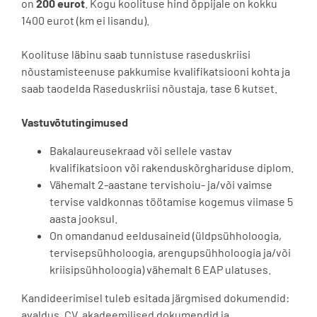
on
200 eurot
. Kogu koolituse hind õppijale on kokku
1400 eurot (km ei lisandu).
Koolituse läbinu saab tunnistuse raseduskriisi
nõustamisteenuse pakkumise kvalifikatsiooni kohta ja
saab taodelda Raseduskriisi nõustaja, tase 6 kutset.
Vastuvõtutingimused
Bakalaureusekraad või sellele vastav
kvalifikatsioon või rakenduskõrghariduse diplom.
Vähemalt 2-aastane tervishoiu- ja/või vaimse
tervise valdkonnas töötamise kogemus viimase 5
aasta jooksul.
On omandanud eeldusaineid (üldpsühholoogia,
tervisepsühholoogia, arengupsühholoogia ja/või
kriisipsühholoogia) vähemalt 6 EAP ulatuses.
Kandideerimisel tuleb esitada järgmised dokumendid:
avaldus, CV, akadeemilised dokumendid ja