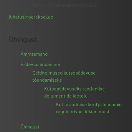
Puusepa 8, Tartu linn,Tartu maakond, 50406
juhatus@perekool.ee
Ühingust
Ämmaemand
Pädevushindamine
Eeltingimused kutsepädevuse
tõendamiseks
Kutsepädevuseks taotlemise
dokumentide loetelu
Kutse andmise kord ja hindamist
reguleerivad dokumendid
Ühingust