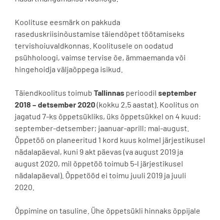
Koolituse eesmärk on pakkuda
raseduskriisinõustamise täiendõpet töötamiseks
tervishoiuvaldkonnas. Koolitusele on oodatud
psühholoogi, vaimse tervise õe, ämmaemanda või
hingehoidja väljaõppega isikud.
Täiendkoolitus toimub
Tallinnas
perioodil
september
2018 – detsember 2020
(kokku 2,5 aastat). Koolitus on
jagatud 7-ks õppetsükliks, üks õppetsükkel on 4 kuud:
september-detsember; jaanuar-aprill; mai-august.
Õppetöö on planeeritud 1 kord kuus kolmel järjestikusel
nädalapäeval, kuni 9 akt päevas (va august 2019 ja
august 2020, mil õppetöö toimub 5-l järjestikusel
nädalapäeval). Õppetööd ei toimu juuli 2019 ja juuli
2020.
Õppimine on tasuline. Ühe õppetsükli hinnaks õppijale